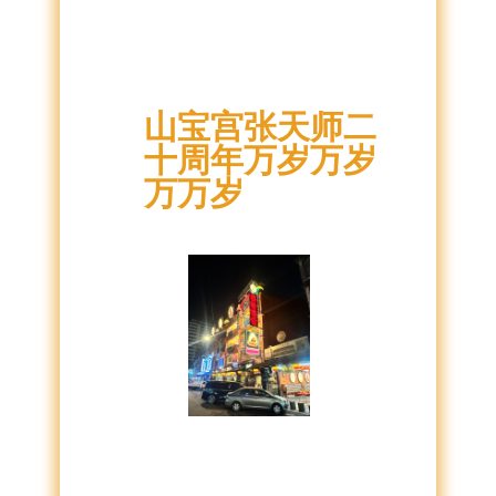
山宝宫张天师二
十周年万岁万岁
万万岁