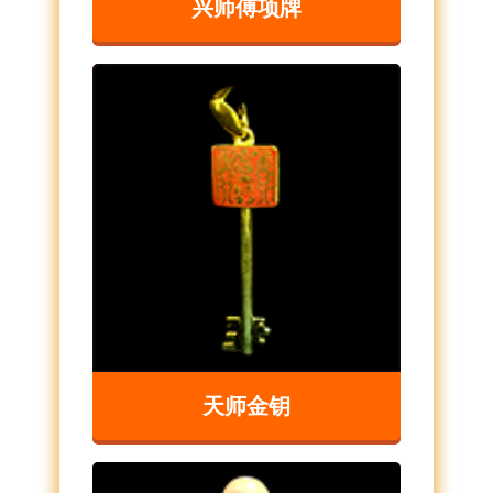
兴师傅项牌
天师金钥